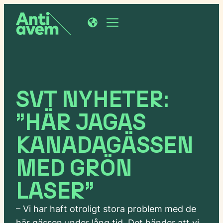
SVT NYHETER:
”HÄR JAGAS
KANADAGÄSSEN
MED GRÖN
LASER”
– Vi har haft otroligt stora problem med de
här gässen under lång tid. Det händer att vi